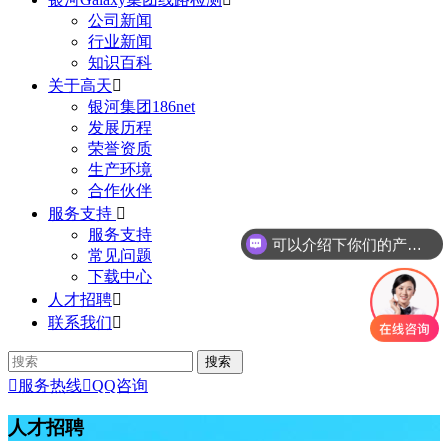
公司新闻
行业新闻
知识百科
关于高天

银河集团186net
发展历程
荣誉资质
生产环境
合作伙伴
服务支持

服务支持
可以介绍下你们的产品么
常见问题
下载中心
人才招聘

联系我们


服务热线

QQ咨询
人才招聘