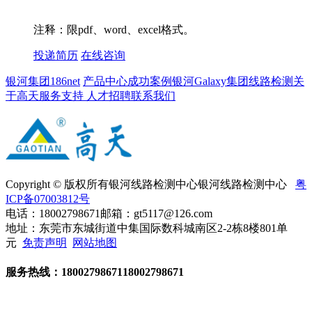
注释：限pdf、word、excel格式。
投递简历
在线咨询
银河集团186net
产品中心
成功案例
银河Galaxy集团线路检测
关
于高天
服务支持
人才招聘
联系我们
Copyright © 版权所有银河线路检测中心银河线路检测中心
粤
ICP备07003812号
电话：18002798671
邮箱：gt5117@126.com
地址：东莞市东城街道中集国际数科城南区2-2栋8楼801单
元
免责声明
网站地图
服务热线：
18002798671
18002798671