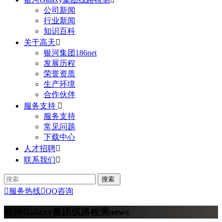
公司新闻
行业新闻
知识百科
关于高天

银河集团186net
发展历程
荣誉资质
生产环境
合作伙伴
服务支持

服务支持
常见问题
下载中心
人才招聘

联系我们


服务热线

QQ咨询
银河Galaxy集团线路检测
news