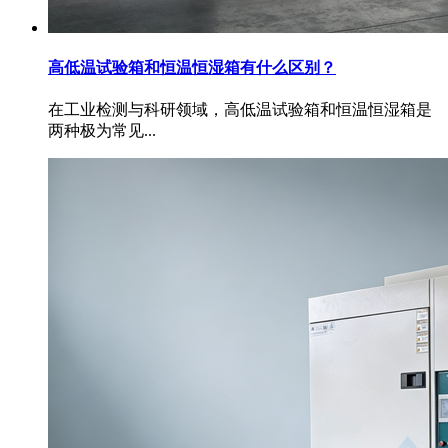
高低温试验箱和恒温恒湿箱有什么区别？
在工业检测与科研领域，高低温试验箱和恒温恒湿箱是
两种极为常见...