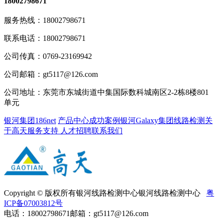
18002798671
服务热线：
18002798671
联系电话：
18002798671
公司传真：
0769-23169942
公司邮箱：
gt5117@126.com
公司地址：
东莞市东城街道中集国际数科城南区2-2栋8楼801
单元
银河集团186net
产品中心
成功案例
银河Galaxy集团线路检测
关
于高天
服务支持
人才招聘
联系我们
Copyright © 版权所有银河线路检测中心银河线路检测中心
粤
ICP备07003812号
电话：18002798671
邮箱：gt5117@126.com