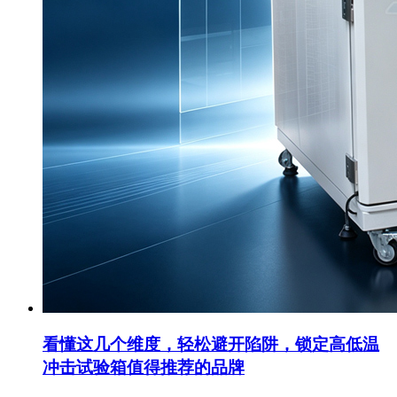
看懂这几个维度，轻松避开陷阱，锁定高低温
冲击试验箱值得推荐的品牌