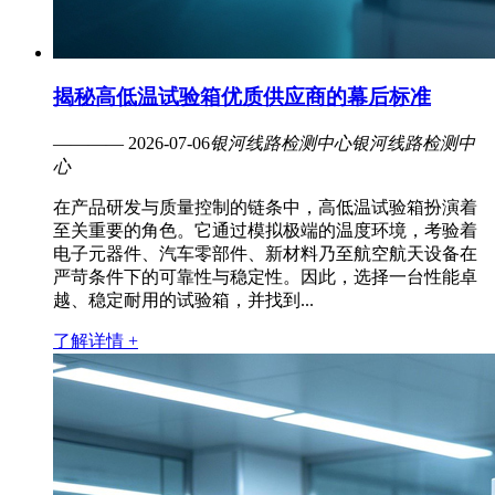
揭秘高低温试验箱优质供应商的幕后标准
———— 2026-07-06
银河线路检测中心银河线路检测中
心
在产品研发与质量控制的链条中，高低温试验箱扮演着
至关重要的角色。它通过模拟极端的温度环境，考验着
电子元器件、汽车零部件、新材料乃至航空航天设备在
严苛条件下的可靠性与稳定性。因此，选择一台性能卓
越、稳定耐用的试验箱，并找到...
了解详情 +