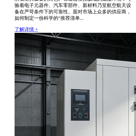
验着电子元器件、汽车零部件、新材料乃至航空航天设
备在严苛条件下的可靠性。面对市场上众多的供应商，
如何制定一份科学的“推荐清单...
了解详情 +