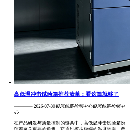
高低温冲击试验箱推荐清单：看这篇就够了
———— 2026-07-30
银河线路检测中心银河线路检测中
心
在产品研发与质量控制的链条中，高低温冲击试验箱扮
演着至关重要的角色。它通过模拟极端的温度环境，考