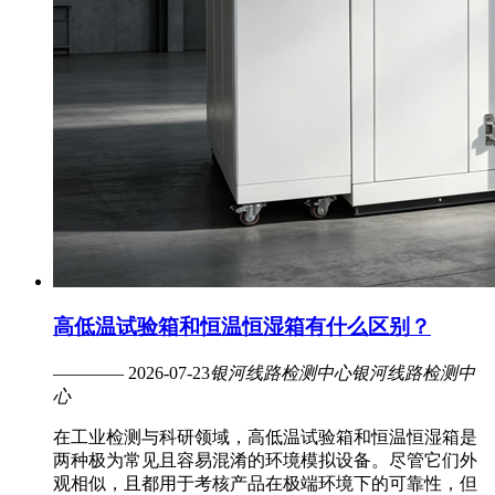
高低温试验箱和恒温恒湿箱有什么区别？
———— 2026-07-23
银河线路检测中心银河线路检测中
心
在工业检测与科研领域，高低温试验箱和恒温恒湿箱是
两种极为常见且容易混淆的环境模拟设备。尽管它们外
观相似，且都用于考核产品在极端环境下的可靠性，但