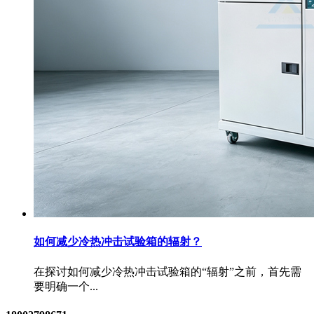
如何减少冷热冲击试验箱的辐射？
在探讨如何减少冷热冲击试验箱的“辐射”之前，首先需
要明确一个...