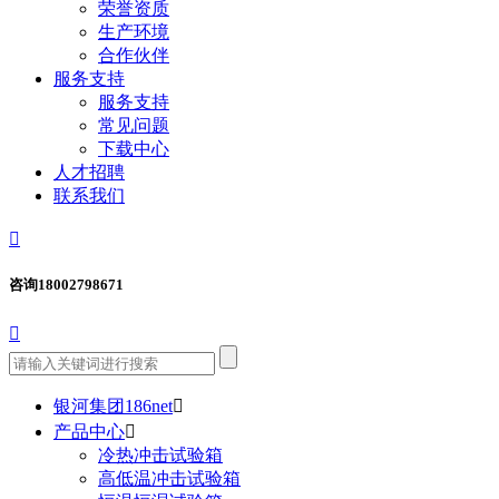
荣誉资质
生产环境
合作伙伴
服务支持
服务支持
常见问题
下载中心
人才招聘
联系我们

咨询
18002798671

银河集团186net

产品中心

冷热冲击试验箱
高低温冲击试验箱