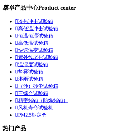
菜单
产品中心
Product center

冷热冲击试验箱

高低温冲击试验箱

恒温恒湿试验箱

高低温试验箱

快速温变试验箱

紫外线老化试验箱

温湿度试验箱

盐雾试验箱

淋雨试验箱

（沙）砂尘试验箱

三综合试验箱

精密烤箱（防爆烤箱）

风机寿命试验机

PM2.5标定仓
热门产品