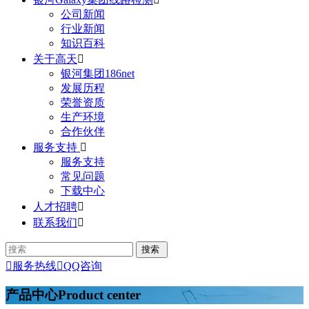
公司新闻
行业新闻
知识百科
关于高天

银河集团186net
发展历程
荣誉资质
生产环境
合作伙伴
服务支持

服务支持
常见问题
下载中心
人才招聘

联系我们


服务热线

QQ咨询
产品中心
Product center