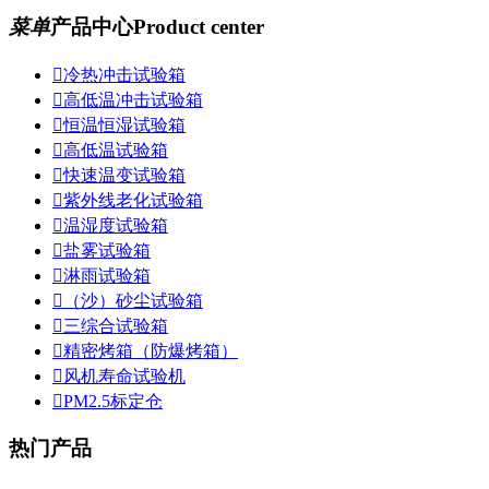
菜单
产品中心
Product center

冷热冲击试验箱

高低温冲击试验箱

恒温恒湿试验箱

高低温试验箱

快速温变试验箱

紫外线老化试验箱

温湿度试验箱

盐雾试验箱

淋雨试验箱

（沙）砂尘试验箱

三综合试验箱

精密烤箱（防爆烤箱）

风机寿命试验机

PM2.5标定仓
热门产品