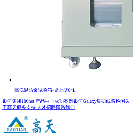
高低温防爆试验箱-桌上型64L
银河集团186net
产品中心
成功案例
银河Galaxy集团线路检测
关
于高天
服务支持
人才招聘
联系我们