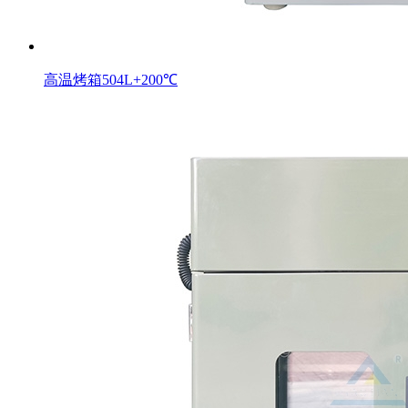
高温烤箱504L+200℃