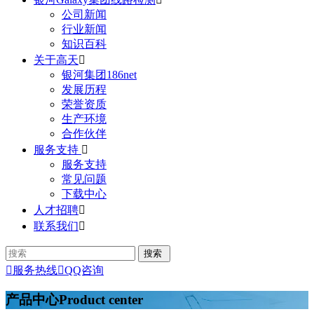
公司新闻
行业新闻
知识百科
关于高天

银河集团186net
发展历程
荣誉资质
生产环境
合作伙伴
服务支持

服务支持
常见问题
下载中心
人才招聘

联系我们


服务热线

QQ咨询
产品中心
Product center