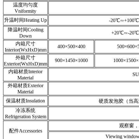
温度均匀度
Vniformity
升温时间Heating Up
-20℃∽+100
降温时间Cooling
+20℃∽-20
Down
内箱尺寸
400×500×400
500×600×
Interior(WxHxD)mm
外箱尺寸
900×1450×1000
1000×1500×
Exterior(WxHxD)mm
内箱材质Interior
SU
Material
外箱材质Exterior
Material
保温材质Insulation
硬质发泡胶（当高温为150
冷冻系统
Refrigeration System
观察窗，
配件Accessories
Viewing windows,