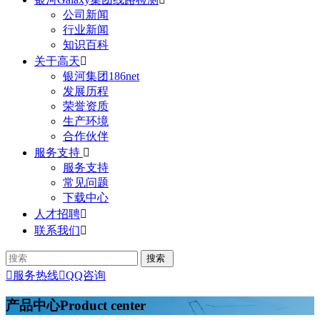
公司新闻
行业新闻
知识百科
关于高天

银河集团186net
发展历程
荣誉资质
生产环境
合作伙伴
服务支持

服务支持
常见问题
下载中心
人才招聘

联系我们


服务热线

QQ咨询
产品中心
Product center