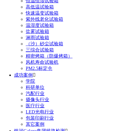
恒温恒湿试验箱
高低温试验箱
快速温变试验箱
紫外线老化试验箱
温湿度试验箱
盐雾试验箱
淋雨试验箱
（沙）砂尘试验箱
三综合试验箱
精密烤箱（防爆烤箱）
风机寿命试验机
PM2.5标定仓
成功案例

学院
科研单位
汽配行业
摄像头行业
医疗行业
LED光电行业
包装印刷行业
其它案例
银河Galaxy集团线路检测
