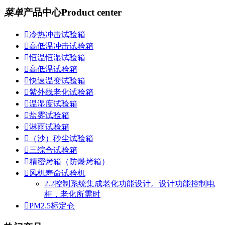
菜单
产品中心
Product center

冷热冲击试验箱

高低温冲击试验箱

恒温恒湿试验箱

高低温试验箱

快速温变试验箱

紫外线老化试验箱

温湿度试验箱

盐雾试验箱

淋雨试验箱

（沙）砂尘试验箱

三综合试验箱

精密烤箱（防爆烤箱）

风机寿命试验机
2.2控制系统集成老化功能设计。设计功能控制电
柜，老化所需时

PM2.5标定仓