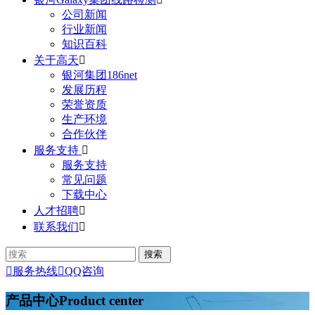
公司新闻
行业新闻
知识百科
关于高天

银河集团186net
发展历程
荣誉资质
生产环境
合作伙伴
服务支持

服务支持
常见问题
下载中心
人才招聘

联系我们


服务热线

QQ咨询
产品中心
Product center