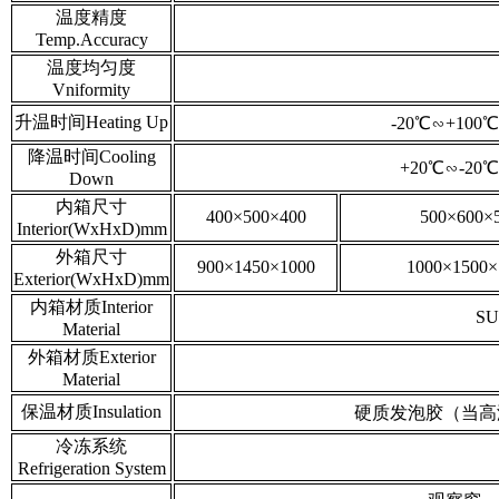
温度精度
Temp.Accuracy
温度均匀度
Vniformity
升温时间Heating Up
-20℃∽+100
降温时间Cooling
+20℃∽-20
Down
内箱尺寸
400×500×400
500×600×
Interior(WxHxD)mm
外箱尺寸
900×1450×1000
1000×1500×
Exterior(WxHxD)mm
内箱材质Interior
SU
Material
外箱材质Exterior
Material
保温材质Insulation
硬质发泡胶（当高温为150
冷冻系统
Refrigeration System