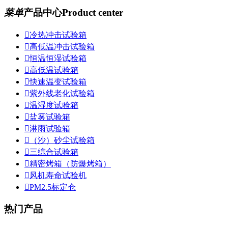
菜单
产品中心
Product center

冷热冲击试验箱

高低温冲击试验箱

恒温恒湿试验箱

高低温试验箱

快速温变试验箱

紫外线老化试验箱

温湿度试验箱

盐雾试验箱

淋雨试验箱

（沙）砂尘试验箱

三综合试验箱

精密烤箱（防爆烤箱）

风机寿命试验机

PM2.5标定仓
热门产品