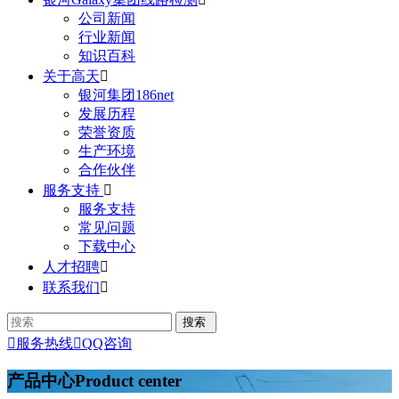
公司新闻
行业新闻
知识百科
关于高天

银河集团186net
发展历程
荣誉资质
生产环境
合作伙伴
服务支持

服务支持
常见问题
下载中心
人才招聘

联系我们


服务热线

QQ咨询
产品中心
Product center