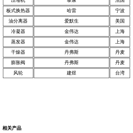
压缩机
泰康
法国
板式换热器
哈雷
宁波
油分离器
爱默生
美国
冷凝器
金伟达
上海
蒸发器
金伟达
上海
干燥器
丹弗斯
丹麦
膨胀阀
丹弗斯
丹麦
风轮
建煜
台湾
相关产品