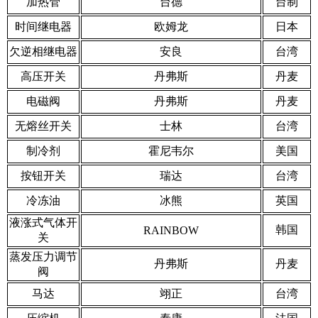
加热管
台德
台制
时间继电器
欧姆龙
日本
欠逆相继电器
安良
台湾
高压开关
丹弗斯
丹麦
电磁阀
丹弗斯
丹麦
无熔丝开关
士林
台湾
制冷剂
霍尼韦尔
美国
按钮开关
瑞达
台湾
冷冻油
冰熊
英国
液涨式气体开
韩国
RAINBOW
关
蒸发压力调节
丹弗斯
丹麦
阀
马达
翊正
台湾