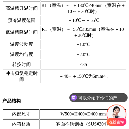
RT（室温）～ ＋180℃≤40min（室温在＋
高温槽升温时间
10～＋30℃时）
预冷温度范围
－10℃～－55℃
RT（室温）～ -55℃≤35min（室温在＋10-
低温槽降温时间
- ＋30℃时）
温度波动度
±1.0℃
温度均匀度
±2.0℃
转换时间
≤8S
冲击归复稳定时
－40-- ＋150℃为5min内.
间
可以介绍下你们的产品么
你们是怎么收费的呢
产品结构
内部尺寸
W500×H400×D400 mm
内箱材质
雾面不锈钢板（SUS#304）