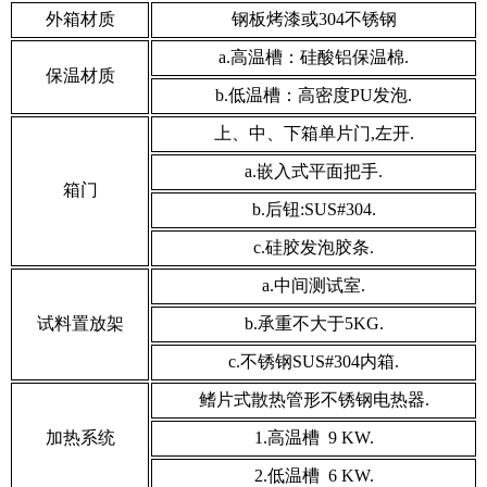
外箱材质
钢板烤漆或304不锈钢
a.高温槽：硅酸铝保温棉.
保温材质
b.低温槽：高密度PU发泡.
上、中、下箱单片门,左开.
a.嵌入式平面把手.
箱门
b.后钮:SUS#304.
c.硅胶发泡胶条.
a.中间测试室.
试料置放架
b.承重不大于5KG.
c.不锈钢SUS#304内箱.
鳍片式散热管形不锈钢电热器.
加热系统
1.高温槽 9 KW.
2.低温槽 6 KW.