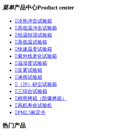
菜单
产品中心
Product center

冷热冲击试验箱

高低温冲击试验箱

恒温恒湿试验箱

高低温试验箱

快速温变试验箱

紫外线老化试验箱

温湿度试验箱

盐雾试验箱

淋雨试验箱

（沙）砂尘试验箱

三综合试验箱

精密烤箱（防爆烤箱）

风机寿命试验机

PM2.5标定仓
热门产品